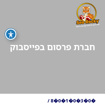
חברת פרסום בפייסבוק
/
�0�3�0�1�0�8